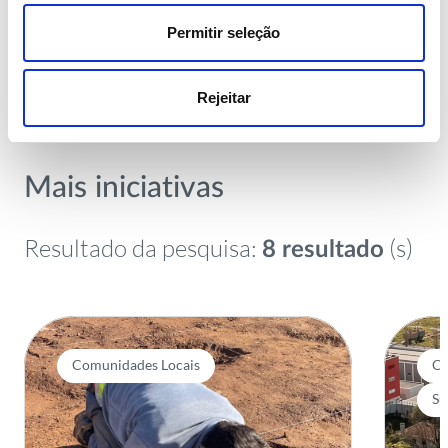
Permitir seleção
1
/
2
Rejeitar
Mais iniciativas
Resultado da pesquisa:
(s)
8 resultado
Comunidades Locais
Co
Su