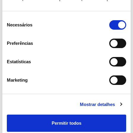
Seleção
Necessários
de
Iniciativas chave
Comunidades Locais
consentimento
Preferências
MEDEA
Estatísticas
Saiba mais
Marketing
4
17
Mostrar detalhes
Permitir todos