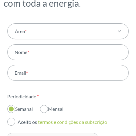
com toda a energia
.
Área
*
Todas as áreas
Nome
*
Atividade
Email
*
Institucional
Sustentabilidade
Periodicidade
*
Inovação
Semanal
Mensal
Investidores
Aceito os
termos e condições da subscrição
Publicações