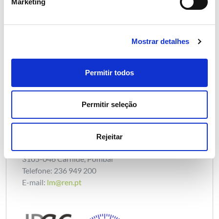
Marketing
Mostrar detalhes
Permitir todos
LABORATÓRIO DE
Permitir seleção
METROLOGIA REN
Morada: Rua da Areia Gorda
Rejeitar
Vale do Feto,
3105-046 Carnide, Pombal
Telefone: 236 949 200
E-mail:
lm@ren.pt