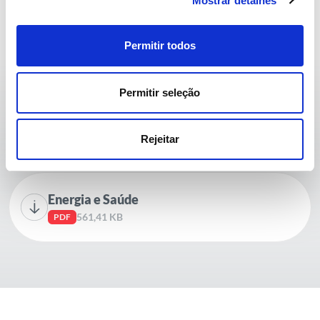
Mostrar detalhes
Conteúdos Relacionados
Permitir todos
Permitir seleção
Projeto MEDEA
Rejeitar
Energia e Saúde
561,41 KB
PDF