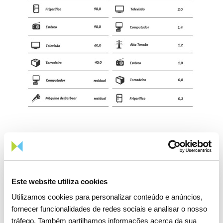
As altas frequências (da ordem dos kilohertz, megahertz e
gigahertz) designadamente as radiofrequências e
particularmente as hiperfrequências têm dois tipos de
Este website utiliza cookies
aplicações - são fontes de calor e funcionam como portadores
Utilizamos cookies para personalizar conteúdo e anúncios,
de informação. A Organização Mundial de Saúde (OMS)
fornecer funcionalidades de redes sociais e analisar o nosso
diferencia as fontes de radiofrequências de alta e baixa
tráfego. Também partilhamos informações acerca da sua