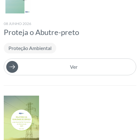
2020
Setembro
Publicações
2019
Outubro
08 JUNHO 2026
Relatório Integrado
2018
Proteja o Abutre-preto
Novembro
Sustentabilidade
2017
Dezembro
Proteção Ambiental
2016
Ver
2015
2014
2013
2012
2011
2010