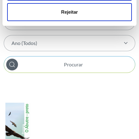
Tema
Rejeitar
Tema
Mês (Todos)
Atividade
Mês (Todos)
Biodiversidade
Ano (Todos)
Janeiro
Cátedra REN em Biodiversidade
Ano (Todos)
Fevereiro
Comunidades Locais
Procurar
2026
Março
Eletricidade
2025
Abril
Eólicas
2024
Maio
Gás
2023
Junho
Institucional
2022
Julho
Investidores
2021
Agosto
Proteção Ambiental