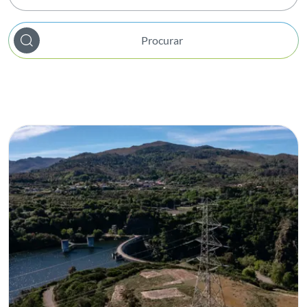
Janeiro
Apresentação de Resultados
Ano (Todos)
Fevereiro
Atividade
Procurar
2026
Março
Bem-estar Interno
2025
Abril
Biodiversidade
2024
Maio
Capital Markets Day
2023
Junho
Certificação
2022
Julho
Chile
2021
Agosto
Colaboradores
2020
Setembro
Comunidade
2019
Outubro
Comunidades Locais
2018
Novembro
EEGO
2017
Dezembro