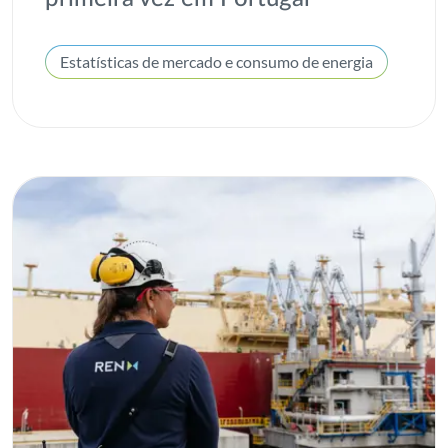
Portgás
Estatísticas de mercado e consumo de energia
Prémio
Prémio AGIR
Prémio REN
Programa de Trainees
Projeto de Interesse Comum
Projetos
Proteção Ambiental
Publicações
Relatório Integrado
Responsabilidade Social