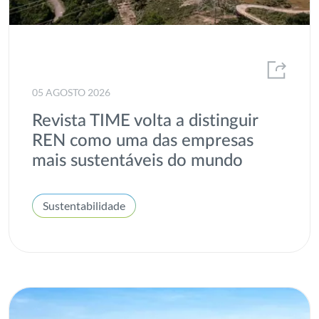
Eletricidade
2016
Encontros com Futuro
2015
Energia Elétrica
2014
Energias de fontes renováveis
05 AGOSTO 2026
2013
Revista TIME volta a distinguir
Eólicas
2012
REN como uma das empresas
ESG
mais sustentáveis do mundo
Estatísticas de mercado e consumo de energia
Sustentabilidade
Fontes de energia renováveis
Gás
Gases renováveis
H2med