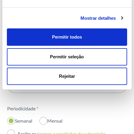
partilhamos
com toda a energia
.
Mostrar detalhes
Permitir todos
Área
*
Permitir seleção
Todas as áreas
Nome
*
Atividade
Rejeitar
Email
*
Institucional
Sustentabilidade
Periodicidade
*
Inovação
Semanal
Mensal
Investidores
Aceito os
termos e condições da subscrição