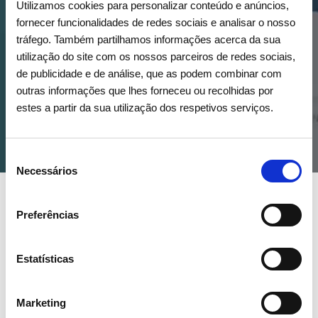
a
App REN Investidores
Utilizamos cookies para personalizar conteúdo e anúncios,
fornecer funcionalidades de redes sociais e analisar o nosso
tráfego. Também partilhamos informações acerca da sua
Descarregar Android
utilização do site com os nossos parceiros de redes sociais,
de publicidade e de análise, que as podem combinar com
Descarregar IOS
outras informações que lhes forneceu ou recolhidas por
estes a partir da sua utilização dos respetivos serviços.
Seleção
Necessários
de
consentimento
Preferências
NEWSLETTER
Receba todos os detalhes da
Estatísticas
operação,
tendências e notícias que
Marketing