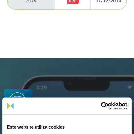
2014
31/12/2014
PDF
Descarregar
Este website utiliza cookies