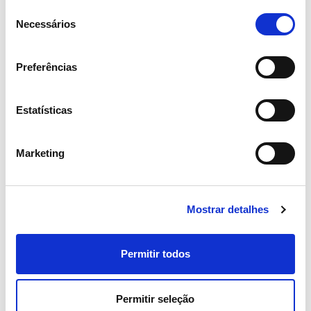
Prioritizamos a
Seleção
Necessários
de
para
sustentabilidade
consentimento
um presente com futuro
Preferências
Ver todas as iniciativas
Estatísticas
Marketing
Iniciativas chave
Mostrar detalhes
Permitir todos
Permitir seleção