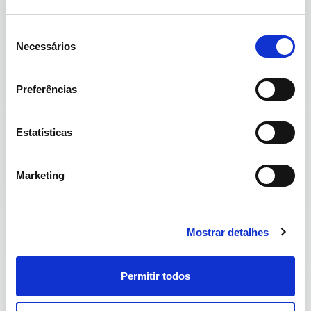
Seleção
Necessários
de
consentimento
Preferências
Estatísticas
Sociais
Marketing
A introdução gradual de hidrogénio na rede de gás
é um passo rumo a uma menor dependência do gás
natural fóssil e a promover a criação de condições
para reforçar a segurança do abastecimento
Mostrar detalhes
energético do país.
Este projeto visa validar que as infraestruturas de
Permitir todos
gás estão preparadas para operar nestas
condições, sem impactos de relevo nos clientes