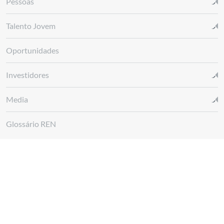
Pessoas
Talento Jovem
Oportunidades
Investidores
Media
Glossário REN
Canal de denúncias REN
Siga-nos em