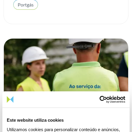
Prémio REN
Portgás
Programa de Trainees
Projeto de Interesse Comum
Projetos
Proteção Ambiental
Publicações
Relatório Integrado
Responsabilidade Social
speed-E
Sustentabilidade
Este website utiliza cookies
Transição Energética
Utilizamos cookies para personalizar conteúdo e anúncios,