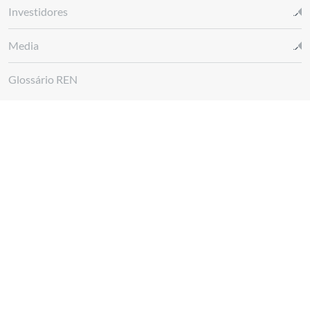
Investidores
Media
Glossário REN
Canal de denúncias REN
Siga-nos em