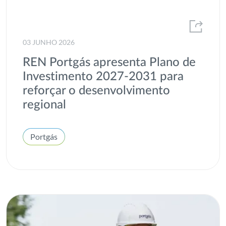
2013
Eólicas
2012
ESG
03 JUNHO 2026
Estatísticas de mercado e consumo de energia
REN Portgás apresenta Plano de
Fontes de energia renováveis
Investimento 2027-2031 para
reforçar o desenvolvimento
Gás
regional
Gases renováveis
H2med
Portgás
Heróis de Toda a Espécie
Hidrogénio
I&D
Inovação