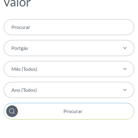
valor
Portgás
Tema (Todos)
Mês (Todos)
Agenda transForm
Mês (Todos)
Ambiente
Ano (Todos)
Janeiro
Apresentação de Resultados
Ano (Todos)
Fevereiro
Atividade
Procurar
2026
Março
Bem-estar Interno
2025
Abril
Biodiversidade