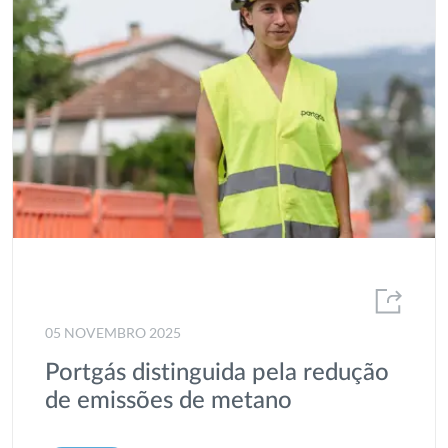
Institucional
Interligação
Investidores
Investigação
MEDEA
Offshore
Parcerias
Plano Estratégico
05 NOVEMBRO 2025
Portgás
Portgás distinguida pela redução
Prémio
de emissões de metano
Prémio AGIR