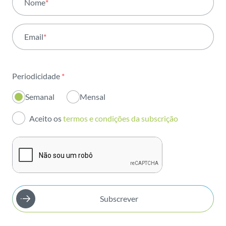
Nome
*
Atividade
Email
*
Institucional
Sustentabilidade
Periodicidade
*
Inovação
Semanal
Mensal
Investidores
Aceito os
termos e condições da subscrição
Publicações
Subscrever