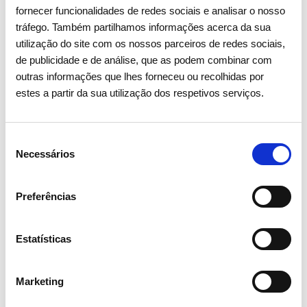
Voluntariado
fornecer funcionalidades de redes sociais e analisar o nosso
tráfego. Também partilhamos informações acerca da sua
utilização do site com os nossos parceiros de redes sociais,
28 JULHO 2025
de publicidade e de análise, que as podem combinar com
outras informações que lhes forneceu ou recolhidas por
2100 clientes da Portgás já
estes a partir da sua utilização dos respetivos serviços.
beneficiam de esquentadores
mais eficientes
Seleção
Necessários
de
Portgás
consentimento
Preferências
Estatísticas
Marketing