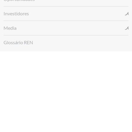
Investidores
Media
Glossário REN
Canal de denúncias REN
Siga-nos em