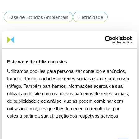
Fase de Estudos Ambientais
Eletricidade
Objetivos do Projeto
Reforçar a Rede Nacional de Transporte de Eletricidade
(RNT), criando condições para um aumento significativo da
Este website utiliza cookies
capacidade de receção e escoamento de nova geração
Utilizamos cookies para personalizar conteúdo e anúncios,
renovável
fornecer funcionalidades de redes sociais e analisar o nosso
Dar capacidade de resposta da rede a manifestações de
tráfego. Também partilhamos informações acerca da sua
interesse realizadas junto do operador da RNT para o
utilização do site com os nossos parceiros de redes sociais,
desenvolvimento de novos projetos de centros
de publicidade e de análise, que as podem combinar com
electroprodutores fotovoltaicos
outras informações que lhes forneceu ou recolhidas por
Contribuir para o cumprimento das metas previstas no
estes a partir da sua utilização dos respetivos serviços.
Plano Nacional de Energia e Clima 2030 (para receção de
nova produção renovável)
Seleção