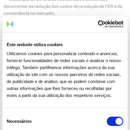
decorrentes da redução dos custos de produção de FER e da
concorrência no mercado;
Redução de emissões de CO2, contribuindo para uma
melhor sustentabilidade do sistema elétrico europeu;
Obtenção de complementaridades entre diferentes
tecnologias de geração de recursos renováveis
Este website utiliza cookies
(nomeadamente hídrica e eólica);
Utilizamos cookies para personalizar conteúdo e anúncios,
Obtenção de complementaridades entre os sistemas
fornecer funcionalidades de redes sociais e analisar o nosso
elétricos Português e Espanhol;
tráfego. Também partilhamos informações acerca da sua
Evitar reduções de capacidade de interligação e, como
utilização do site com os nossos parceiros de redes sociais,
consequência, níveis mais baixos de competitividade entre os
de publicidade e de análise, que as podem combinar com
agentes.
outras informações que lhes forneceu ou recolhidas por
estes a partir da sua utilização dos respetivos serviços.
Fases do projeto
Seleção
Consultas Públicas
Necessários
de
consentimento