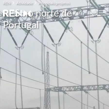
REN
Atividade
Principais projetos
RES no norte de
Portugal