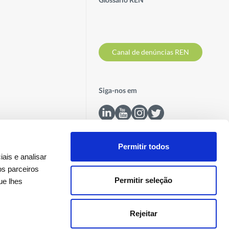
Glossário REN
Canal de denúncias REN
Siga-nos em
Permitir todos
ais e analisar
os parceiros
Permitir seleção
ue lhes
Contactos
Rejeitar