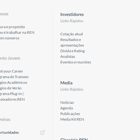
soas
Investidores
Links Rápidos
ura e propósito
o é trabalhar na REN
Cotação atual
em números
Resultados e
apresentações
Divida e Rating
Analistas
ento Jovem
Eventos e reuniões
st your Career
grama de Trainees
ágios Académicos
Media
gios de Verão
Links Rápidos
rama Plug-In |
aixadores REN
Notícias
Agenda
Publicações
Media Kit REN
reiras
rtunidades