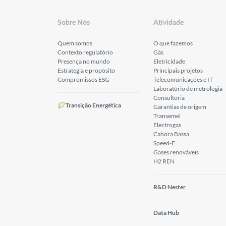
Sobre Nós
Atividade
Quem somos
O que fazemos
Contexto regulatório
Gás
Presença no mundo
Eletricidade
Estrategia e propósito
Principais projetos
Compromissos ESG
Telecomunicações e IT
Laboratório de metrologia
Consultoria
Transição Energética
Garantias de origem
Transemel
Electrogas
Cahora Bassa
Speed-E
Gases renováveis
H2 REN
R&D Nester
Data Hub