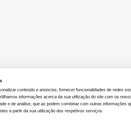
es
onalizar conteúdo e anúncios, fornecer funcionalidades de redes soci
tilhamos informações acerca da sua utilização do site com os noss
idade e de análise, que as podem combinar com outras informações q
Descarregar a
App Investidores
stes a partir da sua utilização dos respetivos serviços.