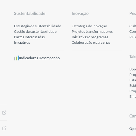
Sustentabilidade
Inovação
Pes
Estratégia de sustentabilidade
Estratégia de inovação
Cult
Gestão da sustentabilidade
Projetos transformadores
Com
Partes Interessadas
Iniciativas e programas
RH 
Iniciativas
Colaboração e parcerias
Tal
Indicadores Desempenho
Boo
Pro
Est
Está
Prog
Emb
Car
Opo