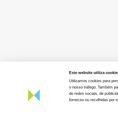
Este website utiliza cooki
Utilizamos cookies para pers
o nosso tráfego. Também par
de redes sociais, de public
Descarregar a
App REN Energia
forneceu ou recolhidas por e