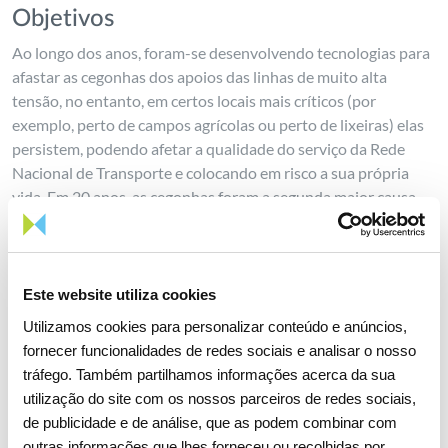
Objetivos
Ao longo dos anos, foram-se desenvolvendo tecnologias para
afastar as cegonhas dos apoios das linhas de muito alta
tensão, no entanto, em certos locais mais críticos (por
exemplo, perto de campos agrícolas ou perto de lixeiras) elas
persistem, podendo afetar a qualidade do serviço da Rede
Nacional de Transporte e colocando em risco a sua própria
vida. Em 20 anos, as cegonhas foram a segunda maior causa
de perturbações nas linhas REN (a primeira causa foram as
descargas elétricas).
Com esta motivação foi desenvolvido um sistema dissuasor
Este website utiliza cookies
de cegonhas que consiste num sistema de deteção, registo e
Utilizamos cookies para personalizar conteúdo e anúncios,
dissuasão de cegonhas, colocado nos apoios das linhas de
fornecer funcionalidades de redes sociais e analisar o nosso
muito alta tensão, baseado em tecnologia laser/LED (1ª fase).
tráfego. Também partilhamos informações acerca da sua
Numa 2ªfase foi analisado o potencial de utilização da solução
utilização do site com os nossos parceiros de redes sociais,
no Terminal de Gás Natural Liquefeito, em Sines, para
de publicidade e de análise, que as podem combinar com
dissuasão das gaivotas.
outras informações que lhes forneceu ou recolhidas por