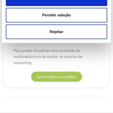
Video do projeto
Permitir seleção
Configuração de cookies de
Rejeitar
marketing
Para poder visualizar este conteúdo de
multimédia terá de aceitar os cookies de
marketing.
Gerir todos os cookies