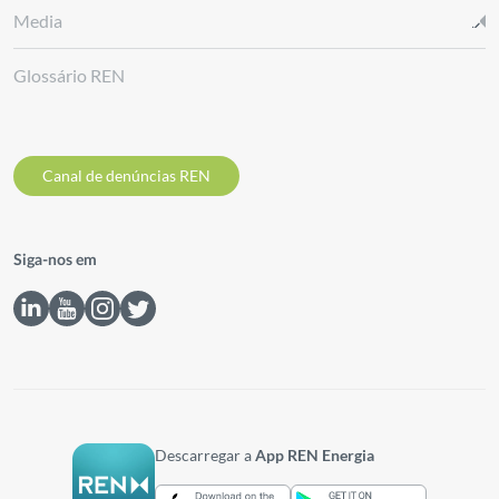
Media
Glossário REN
Canal de denúncias REN
Siga-nos em
Descarregar a
App REN Energia