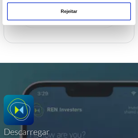
Prospeto
Rejeitar
3,44 MB
PDF
Descarregar