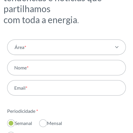
partilhamos
com toda a energia
.
Área
*
Todas as áreas
Nome
*
Atividade
Email
*
Institucional
Sustentabilidade
Periodicidade
*
Inovação
Semanal
Mensal
Investidores