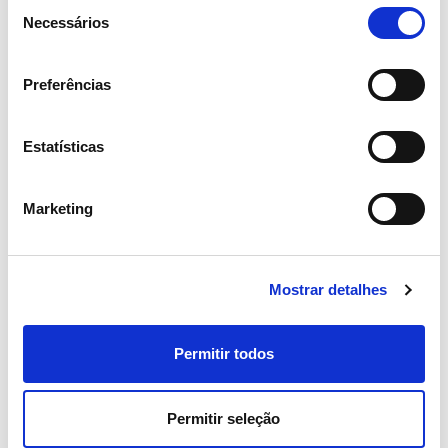
Seleção
Necessários
de
consentimento
Preferências
Estatísticas
Marketing
Mostrar detalhes
Prospeto de "Euro Medium
Term Note" (versão inglesa)
Permitir todos
Permitir seleção