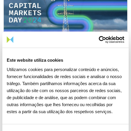
Apresentação estratégica
Este website utiliza cookies
2024-2027 (versão inglesa)
Utilizamos cookies para personalizar conteúdo e anúncios,
fornecer funcionalidades de redes sociais e analisar o nosso
tráfego. Também partilhamos informações acerca da sua
utilização do site com os nossos parceiros de redes sociais,
de publicidade e de análise, que as podem combinar com
Atualização estratégica 2024-2027 (versão inglesa)
outras informações que lhes forneceu ou recolhidas por
5,57 MB
PDF
estes a partir da sua utilização dos respetivos serviços.