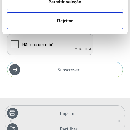
Inovação
Permitir seleção
Semanal
Mensal
Investidores
Rejeitar
Aceito os
termos e condições da subscrição
Publicações
Subscrever
Imprimir
Partilhar