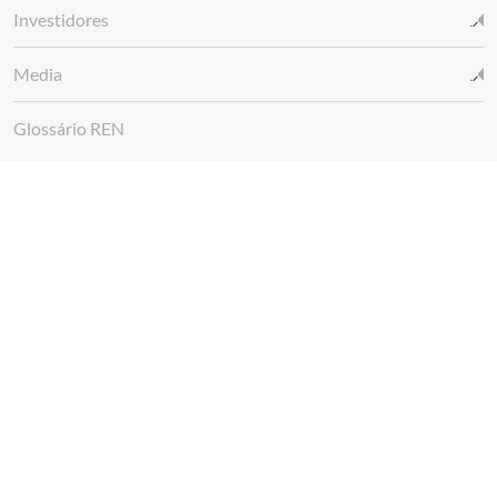
Investidores
Media
Glossário REN
Canal de denúncias REN
Siga-nos em