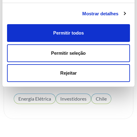
Mostrar detalhes
Permitir todos
29 SETEMBRO 2025
Permitir seleção
REN adquire portfólio de ativos
de transmissão de eletricidade no
Rejeitar
Chile por US$ 67,5 milhões
Energia Elétrica
Investidores
Chile