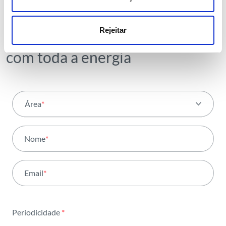
operação,
tendências e notícias que
Rejeitar
partilhamos
com toda a energia
Área
*
Todas as áreas
Nome
*
Atividade
Email
*
Institucional
Sustentabilidade
Periodicidade
*
Inovação