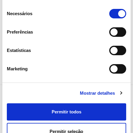
Fitch sobe rating de longo prazo
Seleção
da REN
Necessários
de
consentimento
Investidores
Preferências
Estatísticas
Marketing
Mostrar detalhes
Permitir todos
NEWSLETTER
Receba todos os detalhes da
Permitir seleção