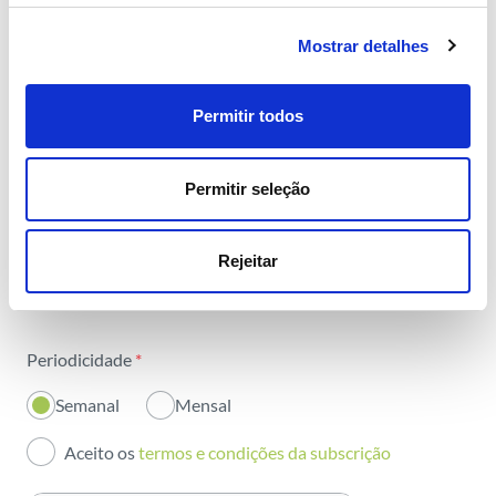
com toda a energia
Mostrar detalhes
Permitir todos
Área
*
Todas as áreas
Permitir seleção
Nome
*
Atividade
Rejeitar
Email
*
Institucional
Sustentabilidade
Periodicidade
*
Inovação
Semanal
Mensal
Investidores
Aceito os
termos e condições da subscrição
Publicações