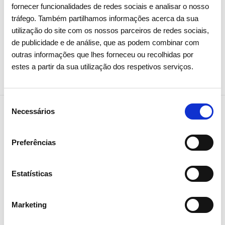
fornecer funcionalidades de redes sociais e analisar o nosso
Investidores
Institucional
tráfego. Também partilhamos informações acerca da sua
utilização do site com os nossos parceiros de redes sociais,
de publicidade e de análise, que as podem combinar com
outras informações que lhes forneceu ou recolhidas por
estes a partir da sua utilização dos respetivos serviços.
Seleção
Necessários
de
consentimento
Preferências
NEWSLETTER
Receba todos os detalhes da
operação,
Estatísticas
tendências e notícias que
Marketing
partilhamos