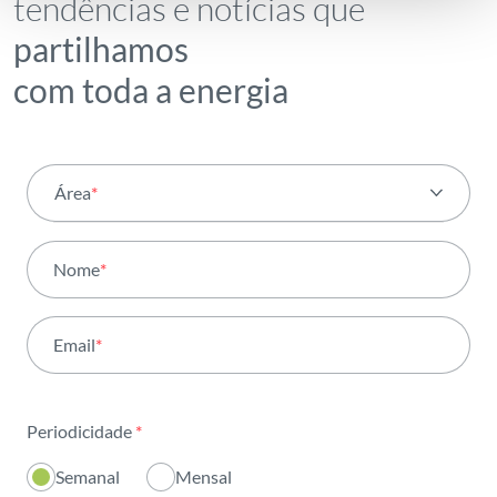
tendências e notícias que
partilhamos
com toda a energia
Área
*
Todas as áreas
Nome
*
Atividade
Email
*
Institucional
Sustentabilidade
Periodicidade
*
Inovação
Semanal
Mensal
Investidores