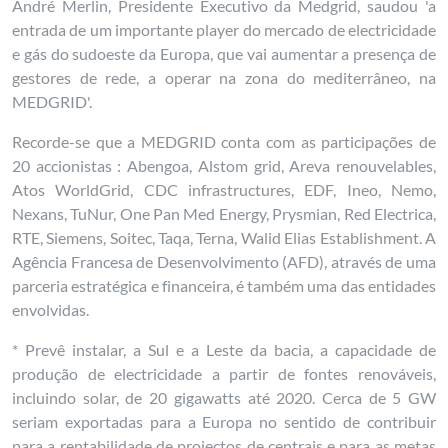
André Merlin, Presidente Executivo da Medgrid, saudou 'a
entrada de um importante player do mercado de electricidade
e gás do sudoeste da Europa, que vai aumentar a presença de
gestores de rede, a operar na zona do mediterrâneo, na
MEDGRID'.
Recorde-se que a MEDGRID conta com as participações de
20 accionistas : Abengoa, Alstom grid, Areva renouvelables,
Atos WorldGrid, CDC infrastructures, EDF, Ineo, Nemo,
Nexans, TuNur, One Pan Med Energy, Prysmian, Red Electrica,
RTE, Siemens, Soitec, Taqa, Terna, Walid Elias Establishment. A
Agência Francesa de Desenvolvimento (AFD), através de uma
parceria estratégica e financeira, é também uma das entidades
envolvidas.
* Prevê instalar, a Sul e a Leste da bacia, a capacidade de
produção de electricidade a partir de fontes renováveis,
incluindo solar, de 20 gigawatts até 2020. Cerca de 5 GW
seriam exportadas para a Europa no sentido de contribuir
para a rentabilidade de projectos de centrais e para as metas