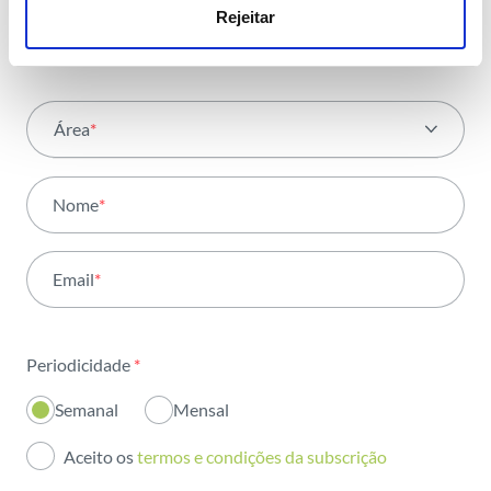
com toda a energia
Rejeitar
Área
*
Todas as áreas
Nome
*
Atividade
Email
*
Institucional
Sustentabilidade
Periodicidade
*
Inovação
Semanal
Mensal
Investidores
Aceito os
termos e condições da subscrição
Publicações