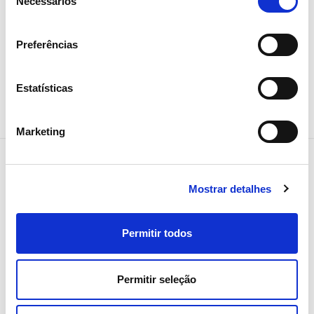
Necessários
de
Investidores
consentimento
Preferências
Estatísticas
Marketing
Mostrar detalhes
NEWSLETTER
Receba todos os detalhes da
Permitir todos
operação,
tendências e notícias que
Permitir seleção
partilhamos