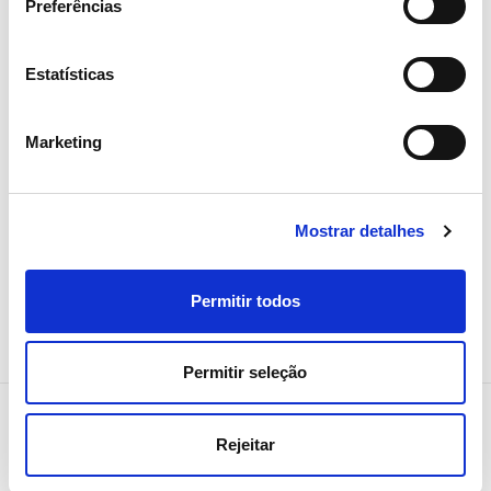
Preferências
06 JULHO 2026
Estatísticas
Fitch sobe rating de longo prazo
da REN
Marketing
Investidores
Mostrar detalhes
Permitir todos
Permitir seleção
Rejeitar