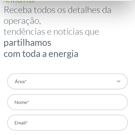
NEWSLETTER
Receba todos os detalhes da
operação,
tendências e notícias que
partilhamos
com toda a energia
Área
*
Todas as áreas
Nome
*
Atividade
Email
*
Institucional