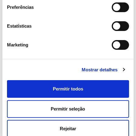
Preferências
Estatísticas
Marketing
Mostrar detalhes
06 JULHO 2026
Fitch sobe rating de longo prazo
Permitir todos
da REN
Permitir seleção
Investidores
Rejeitar