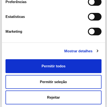
Preferências
Estatísticas
Marketing
Mostrar detalhes
06 JULHO 2026
Fitch sobe rating de longo prazo
Permitir todos
da REN
Permitir seleção
Investidores
Rejeitar