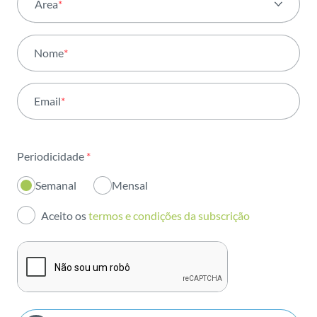
Área
*
Todas as áreas
Nome
*
Atividade
Email
*
Institucional
Sustentabilidade
Periodicidade
*
Inovação
Semanal
Mensal
Investidores
Aceito os
termos e condições da subscrição
Publicações