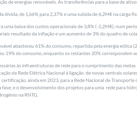
ção de energias renováveis. As transferências para a base de ati
a dívida, de 1,66% para 2,37% e uma subida de 6,2M€ na carga fisc
ara uma baixa dos custos operacionais de 3,8% (-2,2M€), num perí
lariais resultado da inflação e um aumento de 3% do quadro de co
ável abasteceu 61% do consumo, repartida pela energia eólica (25
eceu 19% do consumo, enquanto os restantes 20% correspondem ao
essárias às infraestruturas de rede para o cumprimento das meta
ção da Rede Elétrica Nacional à ligação de novas centrais solare
 certificação, ainda em 2023, para a Rede Nacional de Transporte
fase; e o desenvolvimento dos projetos para uma rede para hidro
idrogénio na RNTG.