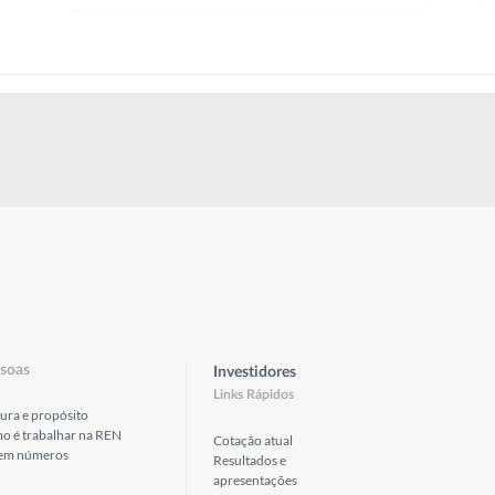
soas
Investidores
Links Rápidos
ura e propósito
o é trabalhar na REN
Cotação atual
em números
Resultados e
apresentações