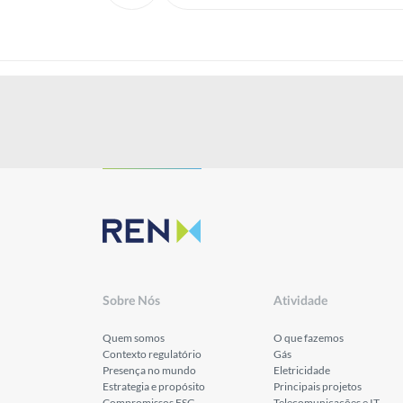
Sobre Nós
Atividade
Quem somos
O que fazemos
Contexto regulatório
Gás
Presença no mundo
Eletricidade
Estrategia e propósito
Principais projetos
Compromissos ESG
Telecomunicações e IT