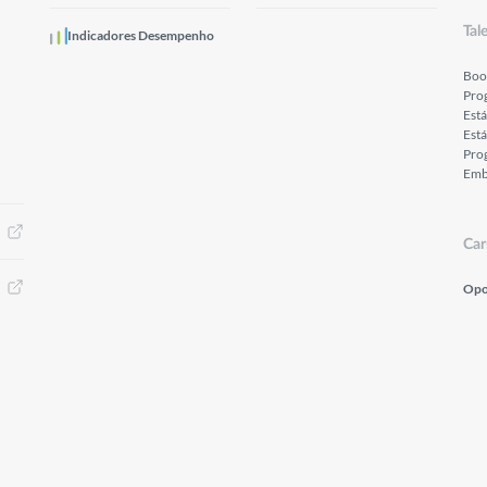
Tal
Indicadores Desempenho
Boo
Pro
Est
Está
Prog
Emb
Car
Opo