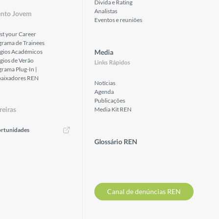
Divida e Rating
Analistas
ento Jovem
Eventos e reuniões
st your Career
grama de Trainees
ágios Académicos
Media
gios de Verão
Links Rápidos
rama Plug-In |
aixadores REN
Notícias
Agenda
Publicações
Media Kit REN
reiras
rtunidades
Glossário REN
Canal de denúncias REN