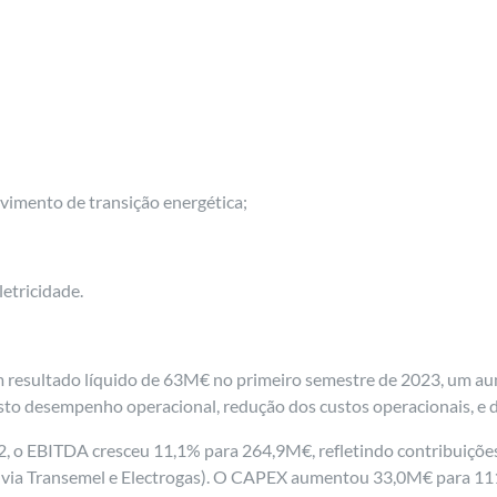
imento de transição energética;
tricidade.
um resultado líquido de 63M€ no primeiro semestre de 2023, um 
to desempenho operacional, redução dos custos operacionais, e da
 o EBITDA cresceu 11,1% para 264,9M€, refletindo contribuições 
via Transemel e Electrogas). O CAPEX aumentou 33,0M€ para 111,