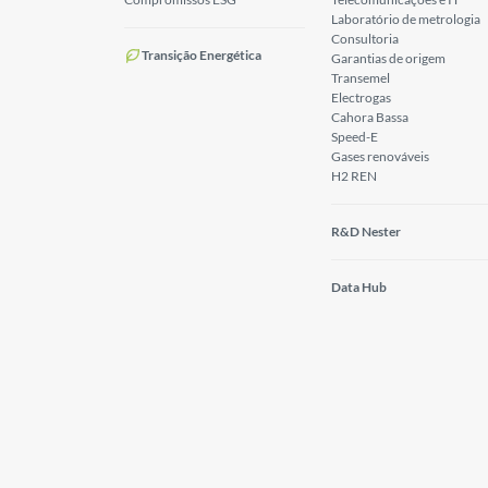
Laboratório de metrologia
Consultoria
Transição Energética
Garantias de origem
Transemel
Electrogas
Cahora Bassa
Speed-E
Gases renováveis
H2 REN
R&D Nester
Data Hub