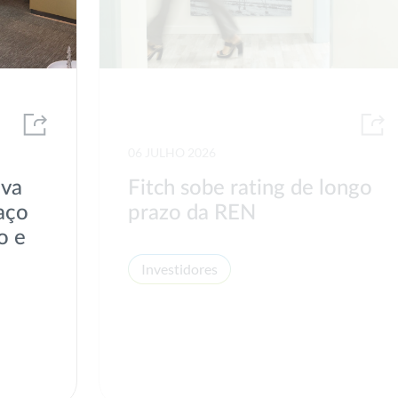
06 JULHO 2026
ova
Fitch sobe rating de longo
aço
prazo da REN
o e
Investidores