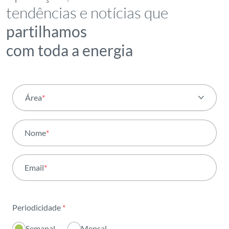
tendências e notícias que
partilhamos
com toda a energia
Área
*
Todas as áreas
Nome
*
Atividade
Email
*
Institucional
Sustentabilidade
Periodicidade
*
Inovação
Semanal
Mensal