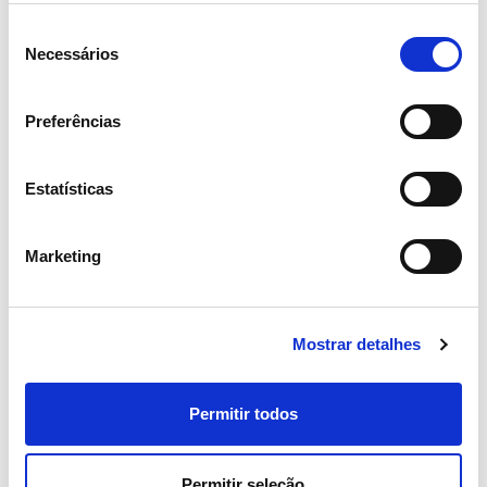
Azinheira
Seleção
Necessários
de
consentimento
Guia do professor
Preferências
Descarregar
Estatísticas
Marketing
Castanheiro
Mostrar detalhes
Guia do professor
Permitir todos
Descarregar
Permitir seleção