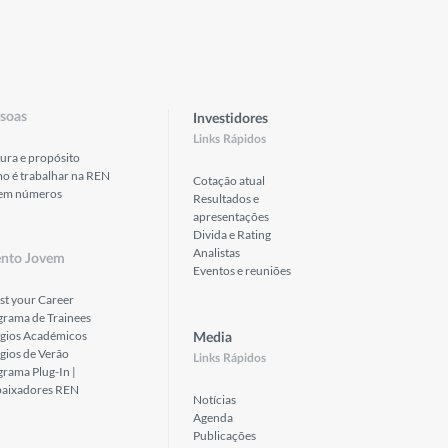
soas
Investidores
Links Rápidos
ura e propósito
o é trabalhar na REN
Cotação atual
em números
Resultados e
apresentações
Divida e Rating
Analistas
ento Jovem
Eventos e reuniões
st your Career
grama de Trainees
ágios Académicos
Media
gios de Verão
Links Rápidos
rama Plug-In |
aixadores REN
Notícias
Agenda
Publicações