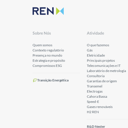
Sobre Nós
Atividade
Quem somos
O que fazemos
Contexto regulatório
Gás
Presença no mundo
Eletricidade
Estrategia e propósito
Principais projetos
Compromissos ESG
Telecomunicações e IT
Laboratório de metrologia
Consultoria
Transição Energética
Garantias de origem
Transemel
Electrogas
Cahora Bassa
Speed-E
Gases renováveis
H2 REN
R&D Nester