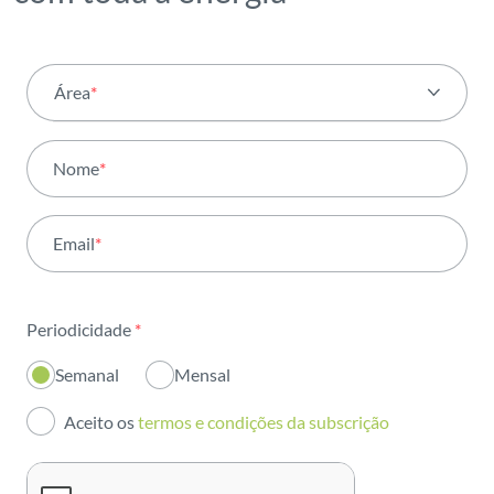
Área
*
Todas as áreas
Nome
*
Atividade
Email
*
Institucional
Sustentabilidade
Periodicidade
*
Inovação
Semanal
Mensal
Investidores
Aceito os
termos e condições da subscrição
Publicações