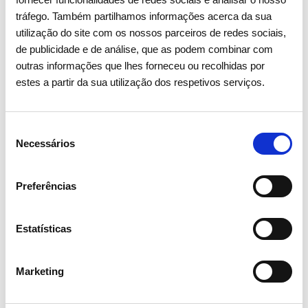
tráfego. Também partilhamos informações acerca da sua
utilização do site com os nossos parceiros de redes sociais,
de publicidade e de análise, que as podem combinar com
outras informações que lhes forneceu ou recolhidas por
estes a partir da sua utilização dos respetivos serviços.
Seleção
Necessários
de
24 NOVEMBRO 2025
consentimento
Preferências
REN e Bombeiros Voluntários de
Melres reforçam prevenção e
vigilância florestal na Tapada do
Estatísticas
Outeiro
Marketing
Comunidades Locais