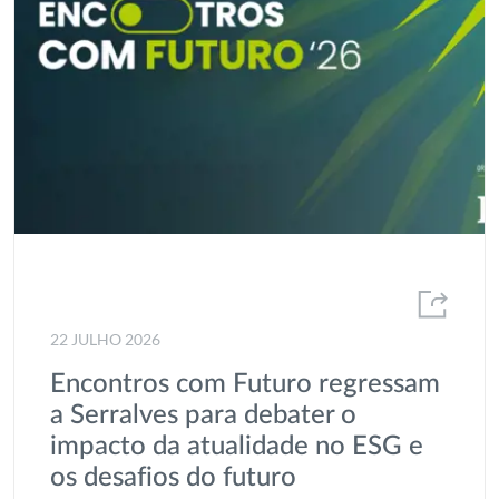
Institucional
Interligação
Investidores
Investigação
MEDEA
Offshore
Parcerias
Plano Estratégico
22 JULHO 2026
Portgás
Encontros com Futuro regressam
a Serralves para debater o
Prémio
impacto da atualidade no ESG e
Prémio AGIR
os desafios do futuro