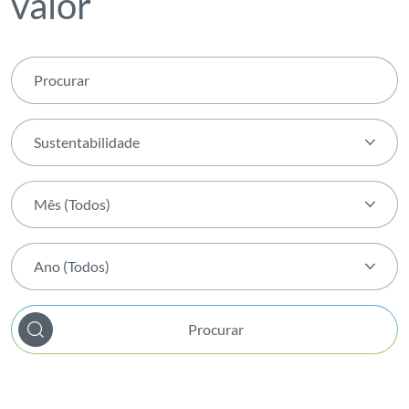
valor
Sustentabilidade
Tema (Todos)
Mês (Todos)
Agenda transForm
Mês (Todos)
Ambiente
Ano (Todos)
Janeiro
Apresentação de Resultados
Ano (Todos)
Fevereiro
Atividade
Procurar
2026
Março
Bem-estar Interno
2025
Abril
Biodiversidade