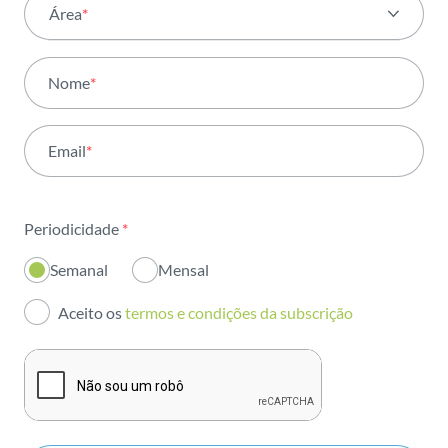
Área
*
Todas as áreas
Nome
*
Atividade
Email
*
Institucional
Sustentabilidade
Periodicidade
*
Inovação
Semanal
Mensal
Investidores
Aceito os
termos e condições da subscrição
Publicações