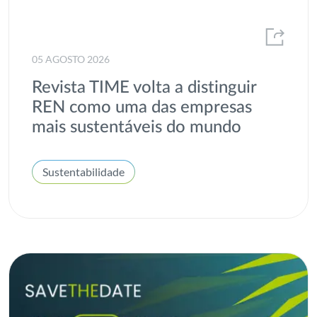
2013
Eólicas
2012
ESG
05 AGOSTO 2026
Estatísticas de mercado e consumo de energia
Revista TIME volta a distinguir
Fontes de energia renováveis
REN como uma das empresas
mais sustentáveis do mundo
Gás
Gases renováveis
Sustentabilidade
H2med
Heróis de Toda a Espécie
Hidrogénio
I&D
Inovação