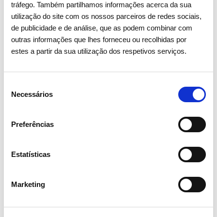
tráfego. Também partilhamos informações acerca da sua
utilização do site com os nossos parceiros de redes sociais,
de publicidade e de análise, que as podem combinar com
outras informações que lhes forneceu ou recolhidas por
03 AGOSTO 2026
estes a partir da sua utilização dos respetivos serviços.
Solar foi a principal fonte de
produção de eletricidade pela
Seleção
Necessários
primeira vez em Portugal
de
consentimento
Preferências
Estatísticas de mercado e consumo de energia
Estatísticas
Marketing