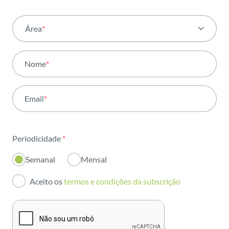
Área
*
Todas as áreas
Nome
*
Atividade
Email
*
Institucional
Sustentabilidade
Periodicidade
*
Inovação
Semanal
Mensal
Investidores
Aceito os
termos e condições da subscrição
Publicações