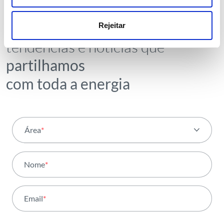
Receba todos os detalhes da
operação,
Rejeitar
tendências e notícias que
partilhamos
com toda a energia
Área
*
Todas as áreas
Nome
*
Atividade
Email
*
Institucional
Sustentabilidade