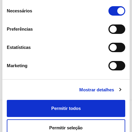
REN e Bombeiros Voluntários de
Seleção
Melres reforçam prevenção e
Necessários
de
vigilância florestal na Tapada do
consentimento
Outeiro
Preferências
Comunidades Locais
Estatísticas
Marketing
Mostrar detalhes
Permitir todos
Permitir seleção
NEWSLETTER