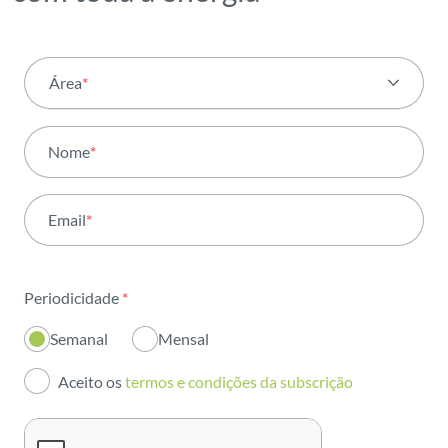
Área
*
Todas as áreas
Nome
*
Atividade
Email
*
Institucional
Sustentabilidade
Periodicidade
*
Inovação
Semanal
Mensal
Investidores
Aceito os
termos e condições da subscrição
Publicações