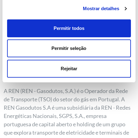
de gás e 26% da capacidade de armazenamento
Mostrar detalhes
nacional. Em 2021, a empresa gerou receitas de €488
milhões e conta com aproximadamente 650
Permitir todos
funcionários. Encontre mais informações
em
https://www.terega.fr/
e no Twitter e LinkedIn.
Permitir seleção
Contacto de imprensa
: Céline Dallest
-
celine.dallest@terega.fr
/ (+33) 6 38 89 11 07
Rejeitar
Sobre a REN
A REN (REN - Gasodutos, S.A.) é o Operador da Rede
de Transporte (TSO) do setor do gás em Portugal. A
REN Gasodutos S.A é uma subsidiária da REN - Redes
Energéticas Nacionais, SGPS, S.A., empresa
portuguesa de capital aberto e holding de um grupo
que explora transporte de eletricidade e terminais de