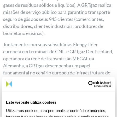
gases de resíduos sólidos e líquidos). A GRTgaz realiza
missões de serviço público para garantir o transporte
seguro de gás aos seus 945 clientes (comerciantes,
distribuidores, clientes industriais, produtores de
biometano e usinas).
Juntamente com suas subsidiárias Elengy, líder
europeia em terminais de GNL, e GRTgaz Deutschland,
operadora da rede de transmissão MEGAL na
Alemanha, a GRTgaz desempenha um papel
fundamental no cenário europeu de infraestrutura de
gás.
A empresa partilha internacionalmente o seu know-
how, nomeadamente os serviços desenvolvidos pelo
Este website utiliza cookies
seu centro de investigação RICE. Encontre mais
Utilizamos cookies para personalizar conteúdo e anúncios,
informações em
https://www.grtgaz.com/
e no
fornecer funcionalidades de redes sociais e analisar o nosso