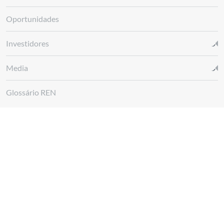
Oportunidades
Investidores
Media
Glossário REN
Canal de denúncias REN
Siga-nos em