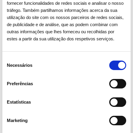
fornecer funcionalidades de redes sociais e analisar o nosso
tráfego. Também partilhamos informações acerca da sua
utilização do site com os nossos parceiros de redes sociais,
de publicidade e de análise, que as podem combinar com
outras informações que lhes forneceu ou recolhidas por
estes a partir da sua utilização dos respetivos serviços.
Seleção
Necessários
de
consentimento
15 ABRIL 2026
Preferências
Assembleia Geral de Acionistas
2026 aprova todos os pontos
Estatísticas
com larga maioria
Marketing
Investidores
Institucional