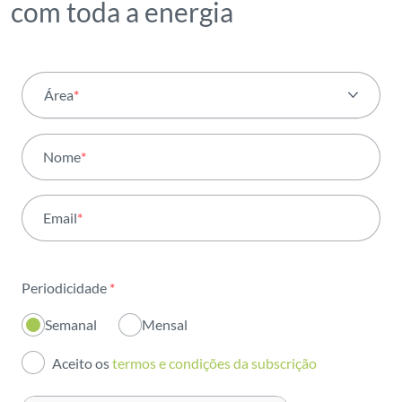
com toda a energia
Área
*
Todas as áreas
Nome
*
Atividade
Email
*
Institucional
Sustentabilidade
Periodicidade
*
Inovação
Semanal
Mensal
Investidores
Aceito os
termos e condições da subscrição
Publicações