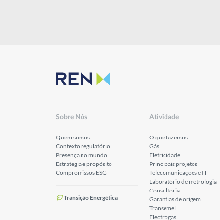
Sobre Nós
Atividade
Quem somos
O que fazemos
Contexto regulatório
Gás
Presença no mundo
Eletricidade
Estrategia e propósito
Principais projetos
Compromissos ESG
Telecomunicações e IT
Laboratório de metrologia
Consultoria
Transição Energética
Garantias de origem
Transemel
Electrogas