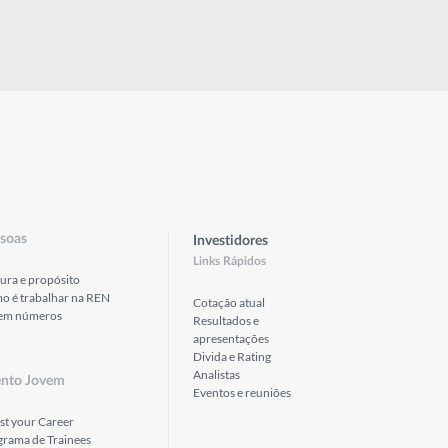
soas
Investidores
Links Rápidos
ura e propósito
o é trabalhar na REN
Cotação atual
em números
Resultados e
apresentações
Divida e Rating
Analistas
ento Jovem
Eventos e reuniões
st your Career
grama de Trainees