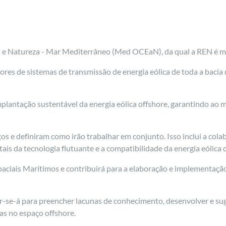
ia e Natureza - Mar Mediterrâneo (Med OCEaN), da qual a REN é 
es de sistemas de transmissão de energia eólica de toda a bacia
plantação sustentável da energia eólica offshore, garantindo ao
s e definiram como irão trabalhar em conjunto. Isso inclui a co
is da tecnologia flutuante e a compatibilidade da energia eólica 
ciais Marítimos e contribuirá para a elaboração e implementação
r-se-á para preencher lacunas de conhecimento, desenvolver e suge
as no espaço offshore.