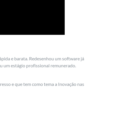
rápida e barata. Redesenhou um software já
eu um estágio profissional remunerado.
presso e que tem como tema a Inovação nas