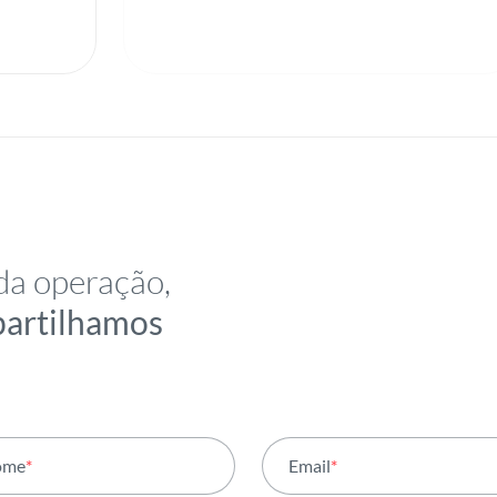
da operação,
partilhamos
ome
*
Email
*