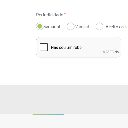
Todas as áreas
Periodicidade
*
Atividade
Semanal
Mensal
Aceito os
t
Institucional
Sustentabilidade
Inovação
Investidores
Publicações