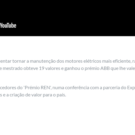
tentar tornar a manutenção dos motores elétricos mais eficiente, 
 de mestrado obteve 19 valores e ganhou o prémio ABB que lhe val
ncedores do 'Prémio REN', numa conferência com a parceria do Ex
e a criação de valor para o país.