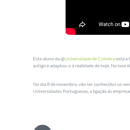
Este aluno da @
Universidade de Coimbra
está a 
antigo e adaptou-o à realidade de hoje. Na tese
No dia 8 de novembro, vão ser conhecidos os ve
Universidades Portuguesas, a ligação às empresas 