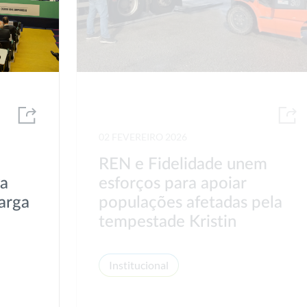
02 FEVEREIRO 2026
REN e Fidelidade unem
va
esforços para apoiar
arga
populações afetadas pela
tempestade Kristin
Institucional