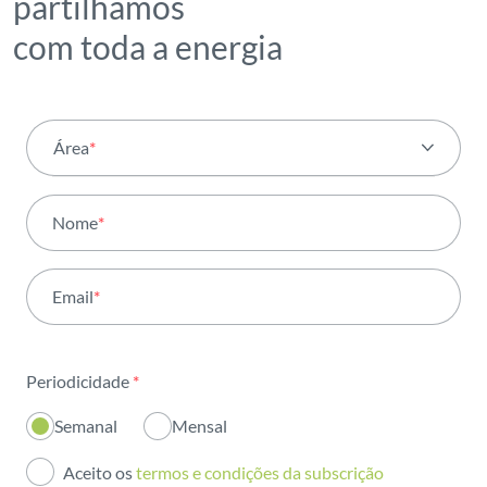
partilhamos
com toda a energia
Área
*
Todas as áreas
Nome
*
Atividade
Email
*
Institucional
Sustentabilidade
Periodicidade
*
Inovação
Semanal
Mensal
Investidores
Aceito os
termos e condições da subscrição
Publicações