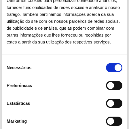
Utilizamos cookies para personalizar conteúdo e anúncios,
fornecer funcionalidades de redes sociais e analisar o nosso
tráfego. Também partilhamos informações acerca da sua
utilização do site com os nossos parceiros de redes sociais,
de publicidade e de análise, que as podem combinar com
outras informações que lhes forneceu ou recolhidas por
estes a partir da sua utilização dos respetivos serviços.
03 AGOSTO 2026
Seleção
Solar foi a principal fonte de
Necessários
de
produção de eletricidade pela
consentimento
primeira vez em Portugal
Preferências
Estatísticas de mercado e consumo de energia
Estatísticas
Marketing