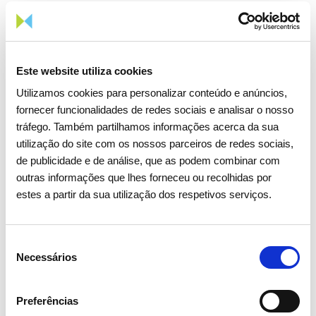
Em 2018, o tema do Prémio AGIR será a Preservação do
Património Natural das Regiões. Após o flagelo provocado
pelos incêndios no património ambiental do País, a REN irá
Este website utiliza cookies
premiar os projetos que se destaquem em matéria de
educação ambiental para a proteção da floresta e preservação
Utilizamos cookies para personalizar conteúdo e anúncios,
da biodiversidade, promovendo a recuperação do património
fornecer funcionalidades de redes sociais e analisar o nosso
natural português.
tráfego. Também partilhamos informações acerca da sua
utilização do site com os nossos parceiros de redes sociais,
O regulamento para candidaturas ao Prémio AGIR pode ser
de publicidade e de análise, que as podem combinar com
consultado
aqui
.
outras informações que lhes forneceu ou recolhidas por
estes a partir da sua utilização dos respetivos serviços.
Seleção
Partilhar notícia
Necessários
de
consentimento
Preferências