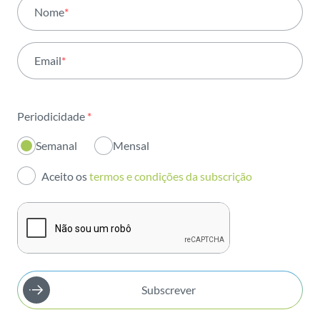
Todas as áreas
Nome
*
Atividade
Email
*
Institucional
Sustentabilidade
Periodicidade
*
Inovação
Semanal
Mensal
Investidores
Aceito os
termos e condições da subscrição
Publicações
Subscrever