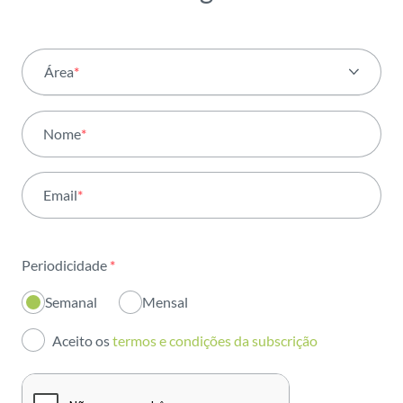
Área
*
Todas as áreas
Nome
*
Atividade
Email
*
Institucional
Sustentabilidade
Periodicidade
*
Inovação
Semanal
Mensal
Investidores
Aceito os
termos e condições da subscrição
Publicações