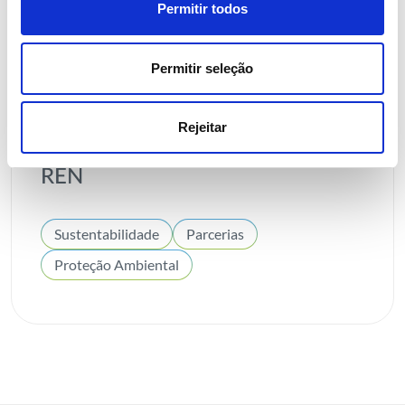
Permitir todos
Permitir seleção
01 ABRIL 2026
Proteção de aves ameaçadas une
Rejeitar
Fundação da Casa de Bragança e
REN
Sustentabilidade
Parcerias
Proteção Ambiental