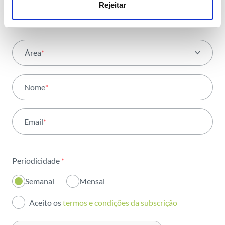
com toda a energia
Rejeitar
Área
*
Todas as áreas
Nome
*
Atividade
Email
*
Institucional
Sustentabilidade
Periodicidade
*
Inovação
Semanal
Mensal
Investidores
Aceito os
termos e condições da subscrição
Publicações