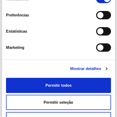
Colaboradores
consentimento
Preferências
Estatísticas
Marketing
Mostrar detalhes
NEWSLETTER
Receba todos os detalhes da
Permitir todos
operação,
tendências e notícias que
Permitir seleção
partilhamos