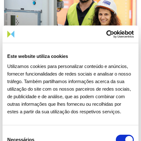
Este website utiliza cookies
Utilizamos cookies para personalizar conteúdo e anúncios,
fornecer funcionalidades de redes sociais e analisar o nosso
tráfego. Também partilhamos informações acerca da sua
utilização do site com os nossos parceiros de redes sociais,
31 JANEIRO 2023
de publicidade e de análise, que as podem combinar com
REN integra Índice de Igualdade
outras informações que lhes forneceu ou recolhidas por
estes a partir da sua utilização dos respetivos serviços.
de Género da Bloomberg em
2023
Seleção
Necessários
de