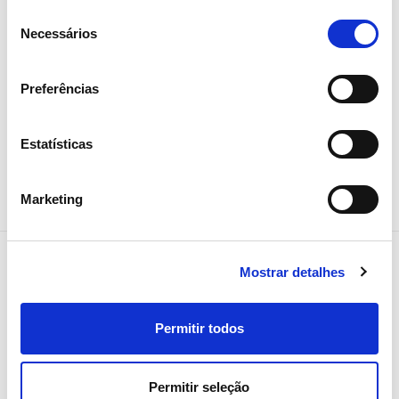
chumbada pelo parlamento a 14 de junho pela maioria dos
Seleção
deputados da Assembleia da Republica.
Necessários
de
consentimento
Preferências
Partilhar notícia
Estatísticas
Marketing
Mostrar detalhes
Notícias relacionadas
Permitir todos
Permitir seleção