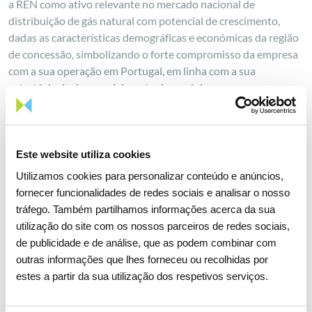
a REN como ativo relevante no mercado nacional de
distribuição de gás natural com potencial de crescimento,
dadas as características demográficas e económicas da região
de concessão, simbolizando o forte compromisso da empresa
com a sua operação em Portugal, em linha com a sua
estratégia de desenvolvimento de negócio.
Com estes investimentos, a REN manteve o seu rating
financeiro em Investment Grade junto das três maiores
agências de notação financeira, a Moody´s, a Fitch e a S&P.
Este website utiliza cookies
A REN, em 2017, plantou 130.298 árvores, numa área
Utilizamos cookies para personalizar conteúdo e anúncios,
aproximada de 478 hectares, e procedeu à limpeza de 7.800
fornecer funcionalidades de redes sociais e analisar o nosso
hectares de faixas de servidão, o que eleva para 818 mil as
tráfego. Também partilhamos informações acerca da sua
árvores plantadas no período 2010-2017, totalizando 1.923
utilização do site com os nossos parceiros de redes sociais,
hectares, e para mais de 33.000 hectares a área limpa de faixas
de publicidade e de análise, que as podem combinar com
de servidão no período 2010-2017.
outras informações que lhes forneceu ou recolhidas por
estes a partir da sua utilização dos respetivos serviços.
Ainda em 2017, uma nota para a iniciativa parlamentar de
reverter parcialmente a privatização da REN, que viria a ser