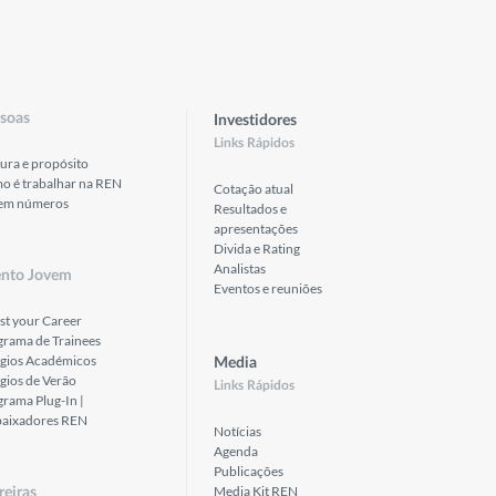
soas
Investidores
Links Rápidos
ura e propósito
o é trabalhar na REN
Cotação atual
em números
Resultados e
apresentações
Divida e Rating
Analistas
ento Jovem
Eventos e reuniões
st your Career
grama de Trainees
ágios Académicos
Media
gios de Verão
Links Rápidos
rama Plug-In |
aixadores REN
Notícias
Agenda
Publicações
Media Kit REN
reiras