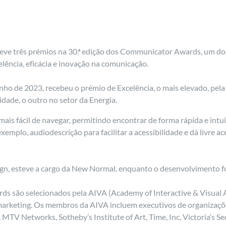
teve três prémios na 30.ª edição dos Communicator Awards, um d
ência, eficácia e inovação na comunicação.
unho de 2023, recebeu o prémio de Excelência, o mais elevado, pela
idade, o outro no setor da Energia.
is fácil de navegar, permitindo encontrar de forma rápida e intui
emplo, audiodescrição para facilitar a acessibilidade e dá livre a
n, esteve a cargo da New Normal, enquanto o desenvolvimento foi 
são selecionados pela AIVA (Academy of Interactive & Visual Art
 marketing. Os membros da AIVA incluem executivos de organizaçõ
TV Networks, Sotheby’s Institute of Art, Time, Inc, Victoria’s Sec