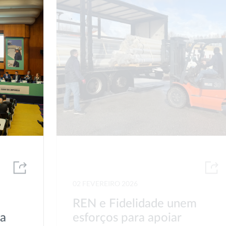
02 FEVEREIRO 2026
REN e Fidelidade unem
va
esforços para apoiar