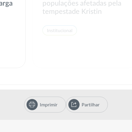
arga
populações afetadas pela
tempestade Kristin
Institucional
Imprimir
Partilhar