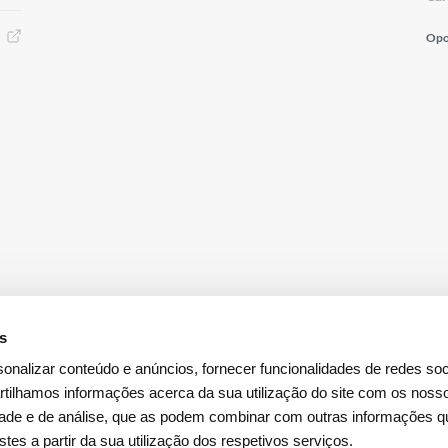
Opo
es
onalizar conteúdo e anúncios, fornecer funcionalidades de redes soci
tilhamos informações acerca da sua utilização do site com os noss
idade e de análise, que as podem combinar com outras informações q
Descarregar a
App Investidores
stes a partir da sua utilização dos respetivos serviços.