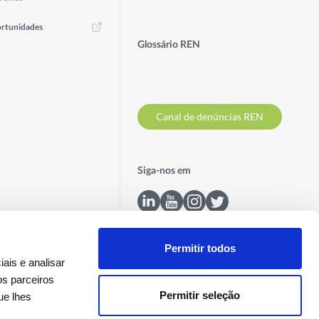
rtunidades
Glossário REN
Canal de denúncias REN
Siga-nos em
Permitir todos
ais e analisar
os parceiros
Permitir seleção
ue lhes
Contactos