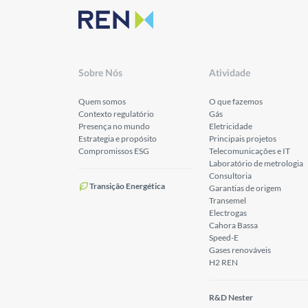
Sobre Nós
Atividade
Quem somos
O que fazemos
Contexto regulatório
Gás
Presença no mundo
Eletricidade
Estrategia e propósito
Principais projetos
Compromissos ESG
Telecomunicações e IT
Laboratório de metrologia
Consultoria
Transição Energética
Garantias de origem
Transemel
Electrogas
Cahora Bassa
Speed-E
Gases renováveis
H2 REN
R&D Nester