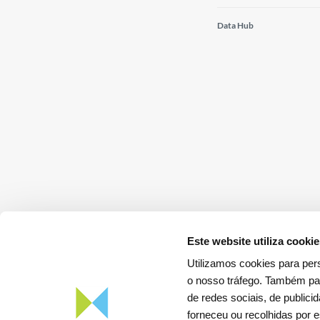
Data Hub
Este website utiliza cooki
Utilizamos cookies para pers
o nosso tráfego. Também par
de redes sociais, de public
Descarregar a
App REN Energia
forneceu ou recolhidas por e