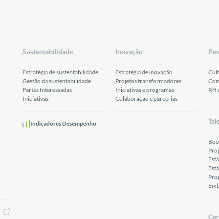
Sustentabilidade
Inovação
Pes
Estratégia de sustentabilidade
Estratégia de inovação
Cult
Gestão da sustentabilidade
Projetos transformadores
Com
Partes Interessadas
Iniciativas e programas
RH 
Iniciativas
Colaboração e parcerias
Tal
Indicadores Desempenho
Boo
Pro
Est
Está
Prog
Emb
Car