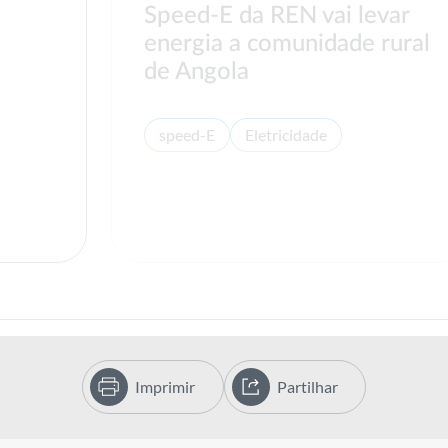
Speed-E da REN vai levar
energia a comunidade rural
s
de Angola
speed-E
Eletricidade
Imprimir
Partilhar