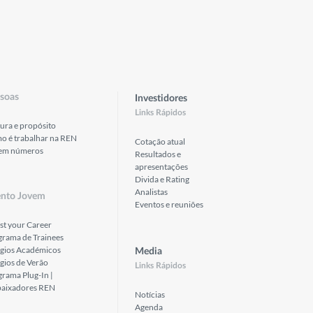
soas
Investidores
Links Rápidos
ura e propósito
o é trabalhar na REN
Cotação atual
em números
Resultados e
apresentações
Divida e Rating
Analistas
ento Jovem
Eventos e reuniões
st your Career
grama de Trainees
ágios Académicos
Media
gios de Verão
Links Rápidos
rama Plug-In |
aixadores REN
Notícias
Agenda