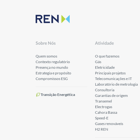
Sobre Nós
Atividade
Quem somos
O que fazemos
Contexto regulatório
Gás
Presença no mundo
Eletricidade
Estrategia e propósito
Principais projetos
Compromissos ESG
Telecomunicações e IT
Laboratório de metrologia
Consultoria
Transição Energética
Garantias de origem
Transemel
Electrogas
Cahora Bassa
Speed-E
Gases renováveis
H2 REN