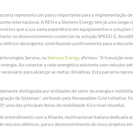
rceria representa um passo importante para a implementação de p
 como internacional. A REN e a Siemens Energy tem já uma longa 
 convictos que a sua vasta experiência em equipamentos e soluções 
rtante no desenvolvimento comercial da solução SPEED-E. Acredi
 elétrico abrangente, contribuindo positivamente para a descarbo
echnologies Service, na
Siemens Energy
, afirmou: “A transição ene
 energia. Ao conectar a rede energética existente com veículos el
 necessário para alcançar as metas climáticas. Esta parceria repr
damente distinguida por entidades do setor da energia e mobilid
egração de Sistemas'', atribuído pela Renewables Grid Initiative. 
, uma das principais feiras de mobilidade 4.0 a nível mundial.
e entendimento com a Atlante, multinacional italiana dedicada a
de veículos elétricos, para o desenvolvimento de cinco projetos e