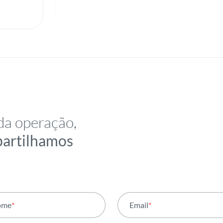
da operação,
partilhamos
ome
*
Email
*