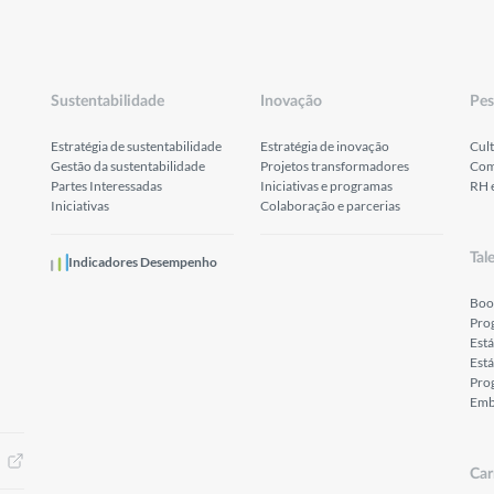
Sustentabilidade
Inovação
Pes
Estratégia de sustentabilidade
Estratégia de inovação
Cult
Gestão da sustentabilidade
Projetos transformadores
Com
Partes Interessadas
Iniciativas e programas
RH 
Iniciativas
Colaboração e parcerias
Tal
Indicadores Desempenho
Boo
Pro
Est
Está
Prog
Emb
Car