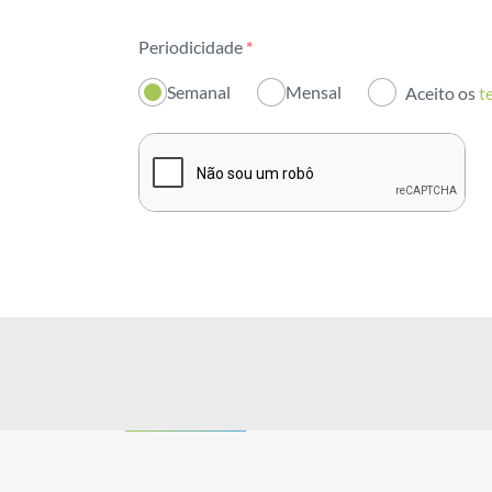
Todas as áreas
Periodicidade
*
Atividade
Semanal
Mensal
Aceito os
t
Institucional
Sustentabilidade
Inovação
Investidores
Publicações