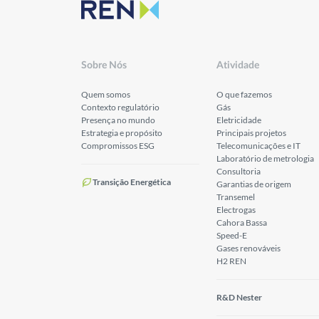
Sobre Nós
Atividade
Quem somos
O que fazemos
Contexto regulatório
Gás
Presença no mundo
Eletricidade
Estrategia e propósito
Principais projetos
Compromissos ESG
Telecomunicações e IT
Laboratório de metrologia
Consultoria
Transição Energética
Garantias de origem
Transemel
Electrogas
Cahora Bassa
Speed-E
Gases renováveis
H2 REN
R&D Nester