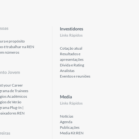
soas
Investidores
Links Rápidos
ura e propósito
o é trabalhar na REN
Cotação atual
em números
Resultados e
apresentações
Divida e Rating
Analistas
ento Jovem
Eventos e reuniões
st your Career
grama de Trainees
ágios Académicos
Media
gios de Verão
Links Rápidos
rama Plug-In |
aixadores REN
Notícias
Agenda
Publicações
Media Kit REN
reiras