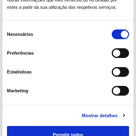
estes a partir da sua utilização dos respetivos serviços.
Notícias relacionadas
Seleção
Necessários
de
consentimento
Preferências
Estatísticas
Marketing
Mostrar detalhes
Permitir todos