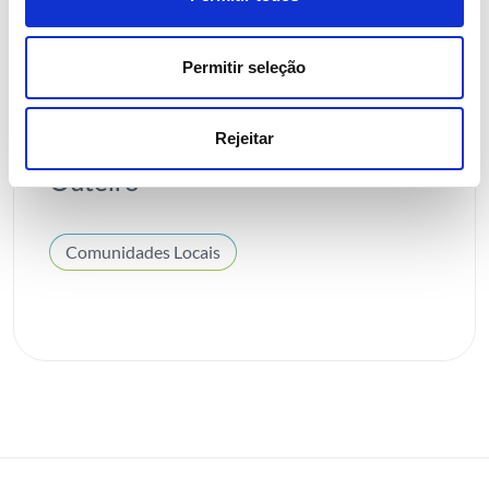
24 NOVEMBRO 2025
Permitir seleção
REN e Bombeiros Voluntários de
Melres reforçam prevenção e
Rejeitar
vigilância florestal na Tapada do
Outeiro
Comunidades Locais