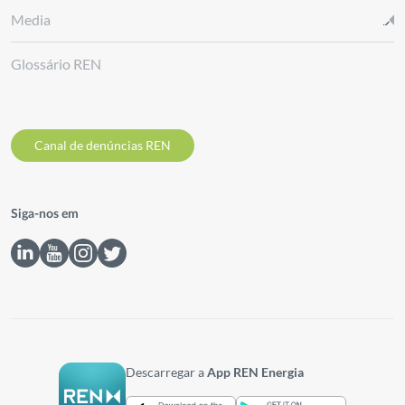
Media
Glossário REN
Canal de denúncias REN
Siga-nos em
Descarregar a
App REN Energia