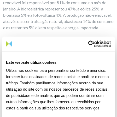
renovável foi responsável por 81% do consumo no mês de
janeiro. A hidroelétrica representou 47%, a eólica 25%, a
biomassa 5% e a fotovoltaica 4%. A produção não-renovável,
através das centrais a gás natural, abasteceu 14% do consumo
e os restantes 5% dizem respeito a energia importada.
No mercado de gás natural, o consumo registou uma evolução
positiva de 6,4%, interrompendo, este mês, a tendência de
queda que se verificou ao longo de todo o anoanterior, fruto
de comportamentos homólogospositivos tanto no segmento
Este website utiliza cookies
convencional, com um crescimento de 3,6%, como no
segmento de produção de energia elétrica.
Utilizamos cookies para personalizar conteúdo e anúncios,
fornecer funcionalidades de redes sociais e analisar o nosso
Neste último caso a subida foi de cerca de 15%, resultado de
tráfego. Também partilhamos informações acerca da sua
menor disponibilidade, este ano, de energia renovável face ao
utilização do site com os nossos parceiros de redes sociais,
ano anterior.
de publicidade e de análise, que as podem combinar com
outras informações que lhes forneceu ou recolhidas por
estes a partir da sua utilização dos respetivos serviços.