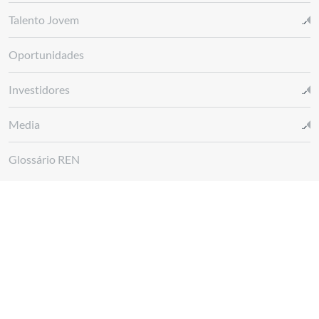
Talento Jovem
Oportunidades
Investidores
Media
Glossário REN
Canal de denúncias REN
Siga-nos em