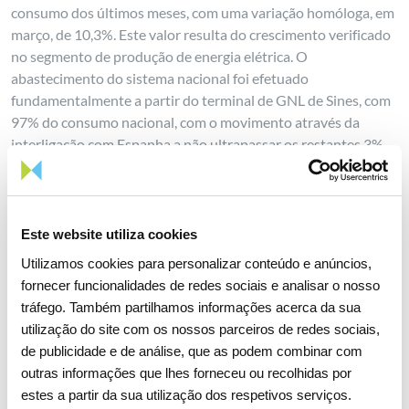
consumo dos últimos meses, com uma variação homóloga, em
março, de 10,3%. Este valor resulta do crescimento verificado
no segmento de produção de energia elétrica. O
abastecimento do sistema nacional foi efetuado
fundamentalmente a partir do terminal de GNL de Sines, com
97% do consumo nacional, com o movimento através da
interligação com Espanha a não ultrapassar os restantes 3%
do consumo.
Em fevereiro de 2026, agência de notação financeira
Standard
and Poor’s Ratings Services (S&P) subiu o rating de longo
Este website utiliza cookies
prazo da REN
, de “BBB” (outlook estável) para “BBB+”, com o
Utilizamos cookies para personalizar conteúdo e anúncios,
outlook estável. Ao mesmo tempo, a
S&P reafirmou a
fornecer funcionalidades de redes sociais e analisar o nosso
classificação de crédito de curto prazo em 'A-2'
.
tráfego. Também partilhamos informações acerca da sua
No primeiro trimestre de 2026, a REN viu o seu desempenho
utilização do site com os nossos parceiros de redes sociais,
em sustentabilidade ser reconhecido com a
integração no
de publicidade e de análise, que as podem combinar com
S&P Global Sustainability Yearbook 2026
, posicionando se
outras informações que lhes forneceu ou recolhidas por
no
Top 10% do setor e como Industry Mover
. O período
estes a partir da sua utilização dos respetivos serviços.