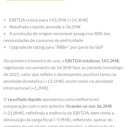
EBITDA cresce para 143,2M€ (+14.3M€)
Resultado Líquido ascende a 36,2M€
A produção de origem renovável assegurou 80% das
necessidades de consumo de eletricidade
Upgrade de rating para “BBB+” por parte da S&P
No primeiro trimestre do ano, o
EBITDA totalizou 143,2M€
,
registando um aumento de 14,3M€ face ao período homólogo
de 2025, valor que reflete o desempenho positivo tanto na
atividade doméstica (+13.1M€), assim como na atividade
internacional (+1,2M€).
O
resultado líquido
apresentou uma melhoria em
comparação com o ano anterior,
fixando-se nos 36,2M€
(+21,8M€), refletindo a melhoria do EBITDA, bem como a
diminuição da carga fiscal (-9,9M€), refletindo, apesar do
aumento do resultado antes de impostos, a eliminação da