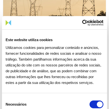
Este website utiliza cookies
Utilizamos cookies para personalizar conteúdo e anúncios,
fornecer funcionalidades de redes sociais e analisar o nosso
01 SETEMBRO 2025
tráfego. Também partilhamos informações acerca da sua
Consumo de energia elétrica
utilização do site com os nossos parceiros de redes sociais,
cresce 3,4% em agosto
de publicidade e de análise, que as podem combinar com
outras informações que lhes forneceu ou recolhidas por
estes a partir da sua utilização dos respetivos serviços.
Estatísticas de mercado e consumo de energia
Eletricidade
Gás
Seleção
Necessários
de