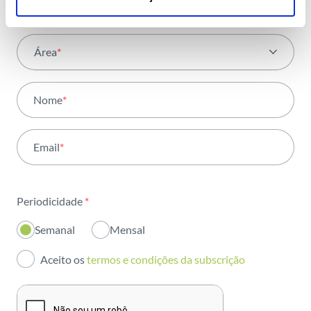
Área
*
Todas as áreas
Nome
*
Atividade
Email
*
Institucional
Sustentabilidade
Periodicidade
*
Inovação
Semanal
Mensal
Investidores
Aceito os
termos e condições da subscrição
Publicações