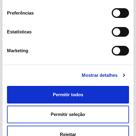
consentimento
Preferências
Estatísticas
Marketing
Mostrar detalhes
NEWSLETTER
Receba todos os detalhes da
operação,
Permitir todos
tendências e notícias que
Permitir seleção
partilhamos
com toda a energia
Rejeitar