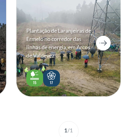
Plantação de Laranjeiras de
Ermelo no corredor das
linhas de energia, em Arcos
de Valdevez
15
17
1
/
1