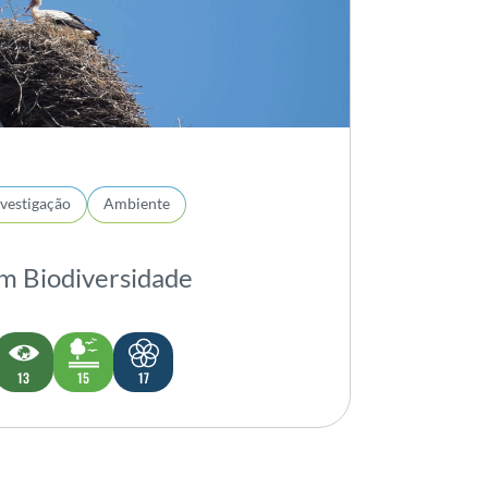
nvestigação
Ambiente
m Biodiversidade
13
15
17