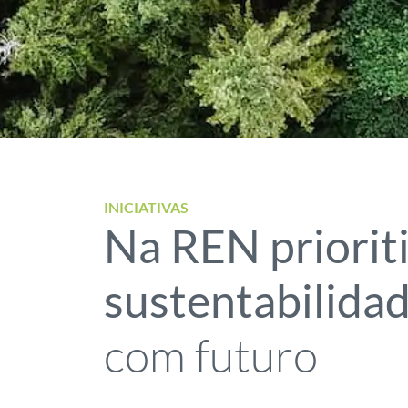
INICIATIVAS
Na REN priorit
sustentabilida
com futuro