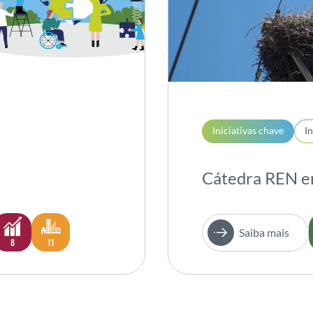
Iniciativas chave
I
Cátedra REN e
Saiba mais
8
11