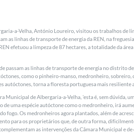
aria-a-Velha, António Loureiro, visitou os trabalhos de l
am as linhas de transporte de energia da REN, na freguesia
REN efetuou a limpeza de 87 hectares, a totalidade da área
de passam as linhas de transporte de energia no distrito d
óctones, como o pinheiro-manso, medronheiro, sobreiro, car
es autóctones, torna a floresta portuguesa mais resiliente
a Municipal de Albergaria-a-Velha, 'esta é, sem dúvida, u
ção de uma espécie autóctone como o medronheiro, irá aumen
ão do fogo. Os medronheiros agora plantados, além de acre
nto para os proprietários que, de outra forma, dificilmente
 complementam as intervenções da Câmara Municipal e de o