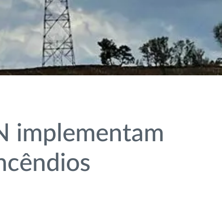
EN implementam
incêndios