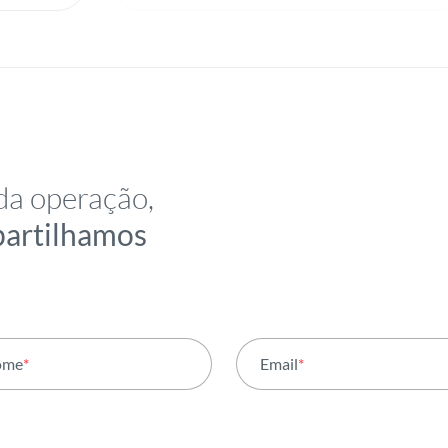
da operação,
partilhamos
ome
*
Email
*