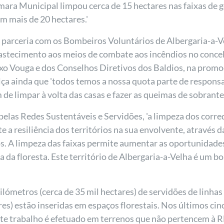
âmara Municipal limpou cerca de 15 hectares nas faixas de 
m mais de 20 hectares.'
 parceria com os Bombeiros Voluntários de Albergaria-a-Ve
astecimento aos meios de combate aos incêndios no conce
xo Vouga e dos Conselhos Diretivos dos Baldios, na promoç
ça ainda que 'todos temos a nossa quota parte de responsab
 de limpar à volta das casas e fazer as queimas de sobrant
las Redes Sustentáveis e Servidões, 'a limpeza dos corred
 a resiliência dos territórios na sua envolvente, através 
s. A limpeza das faixas permite aumentar as oportunidade
ia da floresta. Este território de Albergaria-a-Velha é u
ilómetros (cerca de 35 mil hectares) de servidões de linhas
res) estão inseridas em espaços florestais. Nos últimos ci
Este trabalho é efetuado em terrenos que não pertencem à 