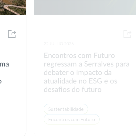
22 JULHO 2026
Encontros com Futuro
uma
regressam a Serralves para
debater o impacto da
o
atualidade no ESG e os
desafios do futuro
Sustentabilidade
Encontros com Futuro